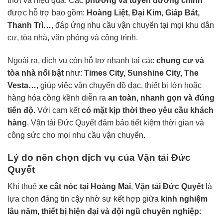
thời và hiệu quả. Các
phường và tuyến đường chính
được hỗ trợ bao gồm:
Hoàng Liệt, Đại Kim, Giáp Bát,
Thanh Trì…
, đáp ứng nhu cầu vận chuyển tại mọi khu dân
cư, tòa nhà, văn phòng và công trình.
Ngoài ra, dịch vụ còn hỗ trợ nhanh tại các
chung cư và
tòa nhà nổi bật
như:
Times City, Sunshine City, The
Vesta…
, giúp việc vận chuyển đồ đạc, thiết bị lớn hoặc
hàng hóa cồng kềnh diễn ra
an toàn, nhanh gọn và đúng
tiến độ
. Với cam kết
có mặt kịp thời theo yêu cầu khách
hàng
, Vận tải Đức Quyết đảm bảo tiết kiệm thời gian và
công sức cho mọi nhu cầu vận chuyển.
Lý do nên chọn dịch vụ của Vận tải Đức
Quyết
Khi thuê
xe cắt nóc tại Hoàng Mai
,
Vận tải Đức Quyết
là
lựa chọn đáng tin cậy nhờ sự kết hợp giữa
kinh nghiệm
lâu năm, thiết bị hiện đại và đội ngũ chuyên nghiệp
: