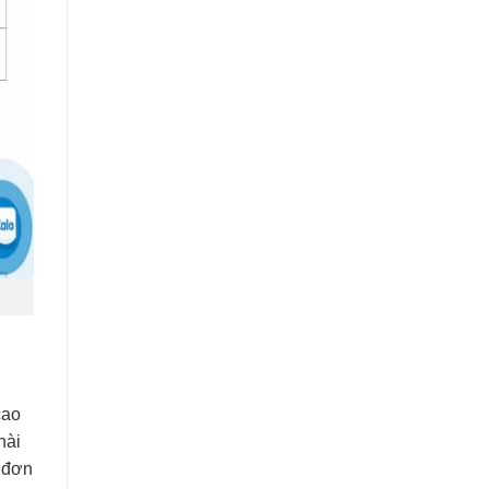
cao
hài
n đơn