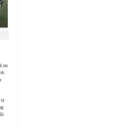
ã so
ính
p
 vị
ng
ôi