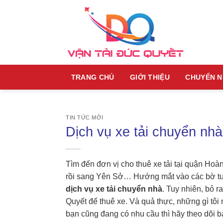
Skip
to
content
TRANG CHỦ
GIỚI THIỆU
CHUYỂN 
TIN TỨC MỚI
Dịch vụ xe tải chuyển nh
Tìm đến đơn vị cho thuê xe tải tại quận Ho
rồi sang Yên Sở… Hướng mắt vào các bờ tườ
dịch vụ xe tải chuyển nhà
. Tuy nhiên, bỏ r
Quyết để thuê xe. Và quả thực, những gì tô
bạn cũng đang có nhu cầu thì hãy theo dõi bà