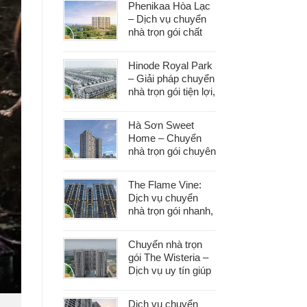
Phenikaa Hòa Lạc
– Dịch vụ chuyển
nhà trọn gói chất
lượng, giá tốt hàng
đầu
Hinode Royal Park
– Giải pháp chuyển
nhà trọn gói tiện lợi,
tiết kiệm thời gian
và công sức
Hà Sơn Sweet
Home – Chuyển
nhà trọn gói chuyên
nghiệp, bảo vệ tài
sản trong từng
The Flame Vine:
khâu
Dịch vụ chuyển
nhà trọn gói nhanh,
an toàn với chi phí
tiết kiệm
Chuyển nhà trọn
gói The Wisteria –
Dịch vụ uy tín giúp
bạn dọn nhà nhẹ
nhàng, không lo
Dịch vụ chuyển