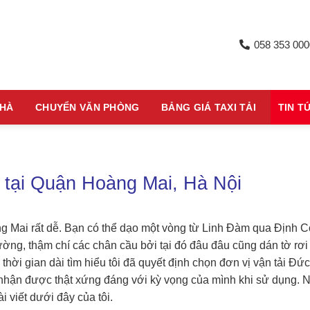
058 353 000
NHÀ
CHUYỂN VĂN PHÒNG
BẢNG GIÁ TAXI TẢI
TIN T
à tại Quận Hoàng Mai, Hà Nội
àng Mai rất dễ. Bạn có thể dạo một vòng từ Linh Đàm qua Định 
ng, thậm chí các chân cầu bởi tại đó đâu đâu cũng dán tờ rơi
a thời gian dài tìm hiểu tôi đã quyết định chọn đơn vị vận tải Đức
i nhận được thật xứng đáng với kỳ vọng của mình khi sử dụng. 
i viết dưới đây của tôi.