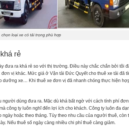
 chọn loại xe có tải trọng phù hợp
 khá rẻ
y đưa ra khá rẻ so với thị trường. Điều này chắc chắn bởi tôi đ
 đơn vị khác. Mức giá ở Vận tải Đức Quyết cho thuê xe tải đã t
bảo dưỡng xe… Khi thuê xe đơn vị đã nhanh chóng thực hiện hợ
u người dùng đưa ra. Mặc dù khá bất ngờ với cách tính phí đơn
 mà công ty luôn nghĩ đến lợi ích cho khách. Công ty luôn đa dạ
eo ngày hoặc theo tháng. Tùy theo nhu cầu của người thuê, còn t
gày. Nếu thuê số ngày càng nhiều chi phí thuê càng giảm.