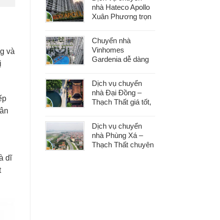
phát sinh
nhà Hateco Apollo
Xuân Phương trọn
gói – Tiết kiệm thời
gian, chi phí hợp lý
Chuyển nhà
Vinhomes
ng và
Gardenia dễ dàng
ị
với dịch vụ trọn gói,
hỗ trợ 24/7, không
Dịch vụ chuyển
phát sinh chi phí
nhà Đại Đồng –
ếp
Thạch Thất giá tốt,
hân
nhanh gọn, phù
hợp mọi nhu cầu
Dịch vụ chuyển
chuyển nhà
nhà Phùng Xá –
Thạch Thất chuyên
nghiệp, an toàn tài
à dĩ
sản, hỗ trợ 24/7
t