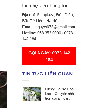
Liên hệ với chúng tôi
Địa chỉ:
Sinhplaza, Đức Diễn,
ịch
Bắc Từ Liêm, Hà Nội
Email:
lequyet973@gmail.com
Hotline:
058 353 0000
-
0973
142 184
GỌI NGAY: 0973 142
184
TIN TỨC LIÊN QUAN
Lucky House Hòa
Lạc – Chuyển nhà
trọn gói an toàn,
đúng hẹn, phục vụ
tận tâm