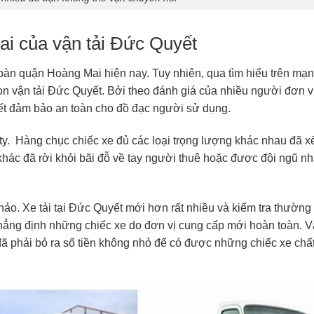
Mai của vận tải Đức Quyết
a bàn quận Hoàng Mai hiện nay. Tuy nhiên, qua tìm hiểu trên mạ
ọn vận tải Đức Quyết. Bởi theo đánh giá của nhiều người đơn v
kết đảm bảo an toàn cho đồ đạc người sử dụng.
ty. Hàng chục chiếc xe đủ các loại trọng lượng khác nhau đã x
hác đã rời khỏi bãi đỗ về tay người thuê hoặc được đội ngũ n
hảo. Xe tải tại Đức Quyết mới hơn rất nhiều và kiểm tra thường
 khẳng định những chiếc xe do đơn vị cung cấp mới hoàn toàn. V
đã phải bỏ ra số tiền không nhỏ để có được những chiếc xe chấ