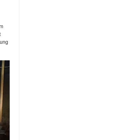
ầm
t
hung