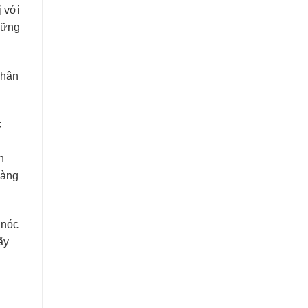
 với
hững
nhân
c
n
hàng
 nóc
ãy