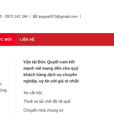
0 - 0973 142 184
lequyet973@gmail.com
ỨC MỚI
LIÊN HỆ
Vận tải Đức Quyết cam kết
mạnh mẽ mang đến cho quý
khách hàng dịch vụ chuyên
nghiệp, uy tín với giá rẻ nhất:
hư
hững
Xe cắt nóc
Thuê xe tải chở đồ về quê
Chuyển nhà chung cư