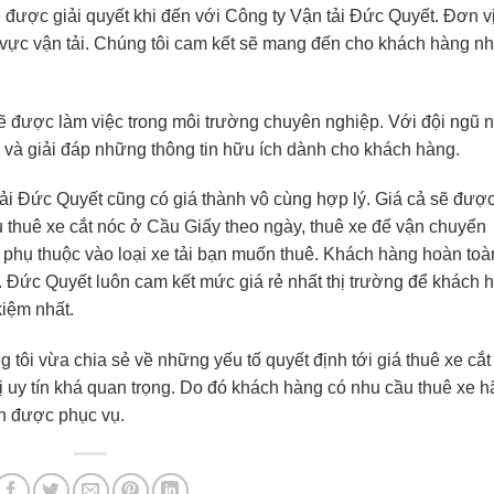
được giải quyết khi đến với Công ty Vận tải Đức Quyết. Đơn vị
 vực vận tải. Chúng tôi cam kết sẽ mang đến cho khách hàng n
ẽ được làm việc trong môi trường chuyên nghiệp. Với đội ngũ 
ẻ và giải đáp những thông tin hữu ích dành cho khách hàng.
tải Đức Quyết cũng có giá thành vô cùng hợp lý. Giá cả sẽ đượ
ụ thuê xe cắt nóc ở Cầu Giấy theo ngày, thuê xe để vận chuyển
hí phụ thuộc vào loại xe tải bạn muốn thuê. Khách hàng hoàn toà
ng. Đức Quyết luôn cam kết mức giá rẻ nhất thị trường để khách 
kiệm nhất.
 tôi vừa chia sẻ về những yếu tố quyết định tới giá thuê xe cắt
ị uy tín khá quan trọng. Do đó khách hàng có nhu cầu thuê xe h
nh được phục vụ.