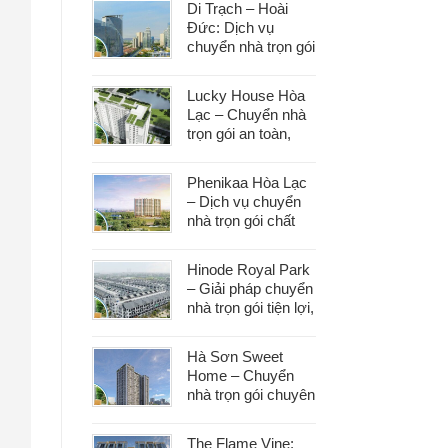
Di Trạch – Hoài
Đức: Dịch vụ
chuyển nhà trọn gói
uy tín, đáp ứng mọi
nhu cầu chuyển
Lucky House Hòa
dọn
Lạc – Chuyển nhà
trọn gói an toàn,
đúng hẹn, phục vụ
tận tâm
Phenikaa Hòa Lạc
– Dịch vụ chuyển
nhà trọn gói chất
lượng, giá tốt hàng
đầu
Hinode Royal Park
– Giải pháp chuyển
nhà trọn gói tiện lợi,
tiết kiệm thời gian
và công sức
Hà Sơn Sweet
Home – Chuyển
nhà trọn gói chuyên
nghiệp, bảo vệ tài
sản trong từng
The Flame Vine: