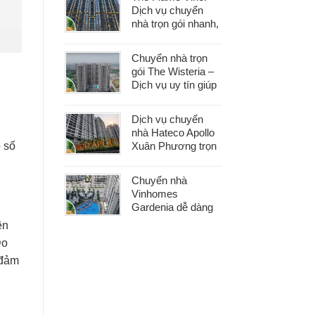
khâu
Dịch vụ chuyển
nhà trọn gói nhanh,
an toàn với chi phí
tiết kiệm
Chuyển nhà trọn
gói The Wisteria –
Dịch vụ uy tín giúp
bạn dọn nhà nhẹ
nhàng, không lo
Dịch vụ chuyển
phát sinh
nhà Hateco Apollo
Xuân Phương trọn
o số
gói – Tiết kiệm thời
gian, chi phí hợp lý
Chuyển nhà
Vinhomes
Gardenia dễ dàng
với dịch vụ trọn gói,
ên
hỗ trợ 24/7, không
Do
phát sinh chi phí
 đảm