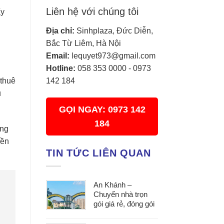
Liên hệ với chúng tôi
ấy
Địa chỉ:
Sinhplaza, Đức Diễn,
Bắc Từ Liêm, Hà Nội
Email:
lequyet973@gmail.com
Hotline:
058 353 0000
-
0973
 thuê
142 184
ụ
GỌI NGAY: 0973 142
184
àng
iền
TIN TỨC LIÊN QUAN
An Khánh –
Chuyển nhà trọn
gói giá rẻ, đóng gói
cẩn thận, vận
chuyển an toàn