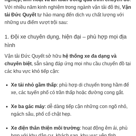
Với nhiều năm kinh nghiệm trong ngành vận tải đô thị,
Vận
tải Đức Quyết
tự hào mang đến dịch vụ chất lượng với
những ưu điểm vượt trội sau:
1. Đội xe chuyên dụng, hiện đại – phù hợp mọi địa
hình
Vận tải Đức Quyết sở hữu
hệ thống xe đa dạng và
chuyên biệt
, sẵn sàng đáp ứng mọi nhu cầu chuyển đồ tại
các khu vực khó tiếp cận:
Xe tải nhỏ gầm thấp
: phù hợp di chuyển trong hầm để
xe, các tuyến phố có trần thấp hoặc đường cong gắt.
Xe ba gác máy
: dễ dàng tiếp cận những con ngõ nhỏ,
ngách sâu, phố cổ chật hẹp.
Xe điện thân thiện môi trường
: hoạt động êm ái, phù
hợp với khu dân cư, khách sạn, khu vực yên tĩnh.