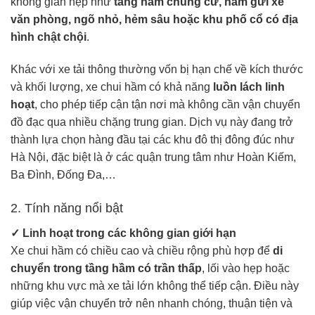
không gian hẹp như
tầng hầm chung cư, hầm gửi xe
văn phòng, ngõ nhỏ, hẻm sâu hoặc khu phố cổ có địa
hình chật chội
.
Khác với xe tải thông thường vốn bị hạn chế về kích thước
và khối lượng, xe chui hầm có khả năng
luồn lách linh
hoạt
, cho phép tiếp cận tận nơi mà không cần vận chuyển
đồ đạc qua nhiều chặng trung gian. Dịch vụ này đang trở
thành lựa chọn hàng đầu tại các khu đô thị đông đúc như
Hà Nội, đặc biệt là ở các quận trung tâm như Hoàn Kiếm,
Ba Đình, Đống Đa,…
2. Tính năng nổi bật
✓ Linh hoạt trong các không gian giới hạn
Xe chui hầm có chiều cao và chiều rộng phù hợp để
di
chuyển trong tầng hầm có trần thấp
, lối vào hẹp hoặc
những khu vực mà xe tải lớn không thể tiếp cận. Điều này
giúp việc vận chuyển trở nên nhanh chóng, thuận tiện và