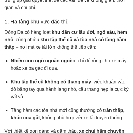
ưu, giúp giải quyết triệt để các vấn đề về không gian, thời
gian và chi phí.
1. Hạ tầng khu vực đặc thù
Đống Đa có hàng loạt
khu dân cư lâu đời, ngõ sâu, hẻm
nhỏ
, cùng nhiều
khu tập thể cũ và tòa nhà có tầng hầm
thấp
– nơi mà xe tải lớn không thể tiếp cận:
Nhiều con ngõ ngoằn ngoèo
, chỉ đủ rộng cho xe máy
hoặc xe ba gác đi qua.
Khu tập thể cũ không có thang máy
, việc khuân vác
đồ bằng tay qua hành lang nhỏ, cầu thang hẹp là cực kỳ
vất vả.
Tầng hầm các tòa nhà mới cũng thường có
trần thấp,
khúc cua gắt
, không phù hợp với xe tải truyền thống.
Với thiết kế gọn gàng và gầm thấp,
xe chui hầm chuyên