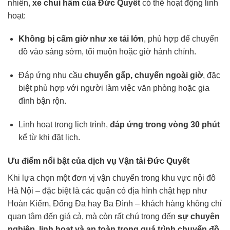
nhiên,
xe chui hầm của Đức Quyết
có thể hoạt động linh
hoạt:
Không bị cấm giờ như xe tải lớn
, phù hợp để chuyển
đồ vào sáng sớm, tối muộn hoặc giờ hành chính.
Đáp ứng nhu cầu
chuyển gấp, chuyển ngoài giờ
, đặc
biệt phù hợp với người làm việc văn phòng hoặc gia
đình bận rộn.
Linh hoạt trong lịch trình,
đáp ứng trong vòng 30 phút
kể từ khi đặt lịch.
Ưu điểm nổi bật của dịch vụ Vận tải Đức Quyết
Khi lựa chọn một đơn vị vận chuyển trong khu vực nội đô
Hà Nội – đặc biệt là các quận có địa hình chật hẹp như
Hoàn Kiếm, Đống Đa hay Ba Đình – khách hàng không chỉ
quan tâm đến giá cả, mà còn rất chú trọng đến
sự chuyên
nghiệp, linh hoạt và an toàn trong quá trình chuyển đồ
.