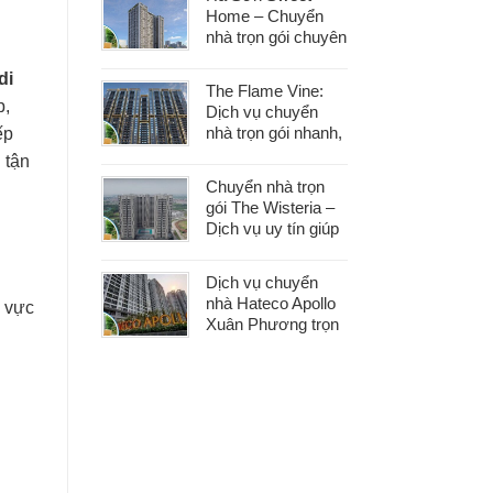
Home – Chuyển
nhà trọn gói chuyên
nghiệp, bảo vệ tài
sản trong từng
di
The Flame Vine:
khâu
p,
Dịch vụ chuyển
nhà trọn gói nhanh,
ếp
an toàn với chi phí
 tận
tiết kiệm
Chuyển nhà trọn
gói The Wisteria –
Dịch vụ uy tín giúp
bạn dọn nhà nhẹ
nhàng, không lo
Dịch vụ chuyển
phát sinh
nhà Hateco Apollo
u vực
Xuân Phương trọn
gói – Tiết kiệm thời
gian, chi phí hợp lý