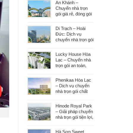
An Khánh –
Chuyển nhà trọn
gói giá rẻ, đóng gói
cẩn thận, vận
chuyển an toàn
Di Trạch – Hoài
Đức: Dịch vụ
chuyển nhà trọn gói
uy tín, đáp ứng mọi
nhu cầu chuyển
Lucky House Hòa
dọn
Lạc – Chuyển nhà
trọn gói an toàn,
đúng hẹn, phục vụ
tận tâm
Phenikaa Hòa Lạc
– Dịch vụ chuyển
nhà trọn gói chất
lượng, giá tốt hàng
đầu
Hinode Royal Park
– Giải pháp chuyển
nhà trọn gói tiện lợi,
tiết kiệm thời gian
và công sức
Hà Sơn Sweet