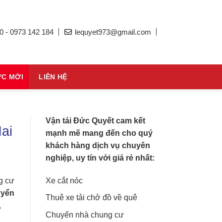
0 - 0973 142 184
lequyet973@gmail.com
ỨC MỚI
LIÊN HỆ
Vận tải Đức Quyết cam kết
ai
mạnh mẽ mang đến cho quý
khách hàng dịch vụ chuyên
nghiệp, uy tín với giá rẻ nhất:
Xe cắt nóc
g cư
uyển
Thuê xe tải chở đồ về quê
,
Chuyển nhà chung cư