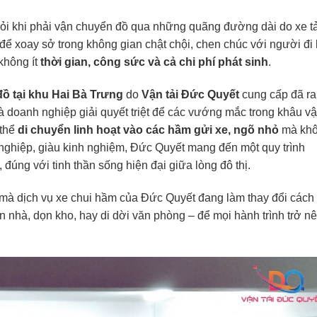
mỏi khi phải vận chuyển đồ qua những quãng đường dài do xe tả
ể xoay sở trong không gian chật chội, chen chúc với người đi l
không ít
thời gian, công sức và cả chi phí phát sinh
.
ồ tại khu Hai Bà Trưng
do
Vận tải Đức Quyết
cung cấp đã ra
à doanh nghiệp giải quyết triệt để các vướng mắc trong khâu v
 thể
di chuyển linh hoạt vào các hầm gửi xe, ngõ nhỏ
mà kh
nghiệp, giàu kinh nghiệm, Đức Quyết mang đến một quy trình
, đúng với tinh thần sống hiện đại giữa lòng đô thị.
 mà dịch vụ xe chui hầm của Đức Quyết đang làm thay đổi cách
 nhà, dọn kho, hay di dời văn phòng – để mọi hành trình trở n