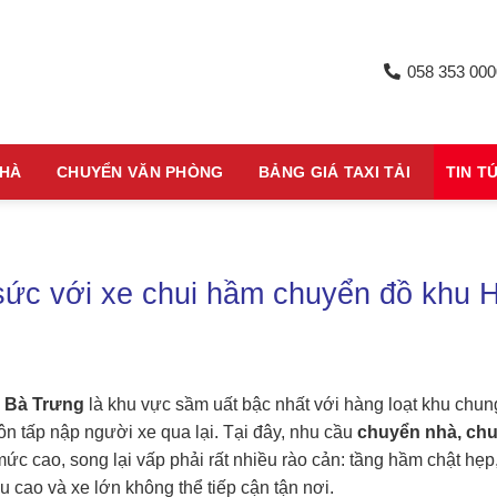
058 353 000
NHÀ
CHUYỂN VĂN PHÒNG
BẢNG GIÁ TAXI TẢI
TIN T
 sức với xe chui hầm chuyển đồ khu H
i Bà Trưng
là khu vực sầm uất bậc nhất với hàng loạt khu chun
ôn tấp nập người xe qua lại. Tại đây, nhu cầu
chuyển nhà, ch
ức cao, song lại vấp phải rất nhiều rào cản: tầng hầm chật hẹp
cao và xe lớn không thể tiếp cận tận nơi.