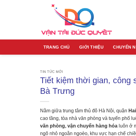
Skip
to
content
TRANG CHỦ
GIỚI THIỆU
CHUYỂN 
TIN TỨC MỚI
Tiết kiệm thời gian, công
Bà Trưng
Nằm giữa trung tâm thủ đô Hà Nội, quận
Ha
cao tầng, tòa nhà văn phòng và tuyến phố lu
văn phòng, vận chuyển hàng hóa
luôn ở m
ngõ nhỏ ngoằn ngoèo, khu vực hạn chế chiều 