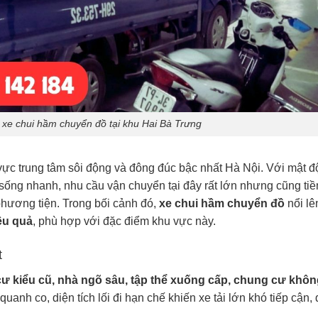
 xe chui hầm chuyển đồ tại khu Hai Bà Trưng
ực trung tâm sôi động và đông đúc bậc nhất Hà Nội. Với mật đ
 sống nhanh, nhu cầu vận chuyển tại đây rất lớn nhưng cũng ti
phương tiện. Trong bối cảnh đó,
xe chui hầm chuyển đồ
nổi lê
iệu quả
, phù hợp với đặc điểm khu vực này.
t
ư kiểu cũ, nhà ngõ sâu, tập thể xuống cấp, chung cư khôn
uanh co, diện tích lối đi hạn chế khiến xe tải lớn khó tiếp cận,