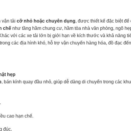
 vận tải
cỡ nhỏ hoặc chuyên dụng
, được thiết kế đặc biệt để
n chế
như tầng hầm chung cư, hầm tòa nhà văn phòng, ngõ hẹ
Khác với các xe tải lớn bị giới hạn về kích thước và khả năng ti
trong các địa hình khó, hỗ trợ vận chuyển hàng hóa, đồ đạc đến
hật hẹp
p
, bán kính quay đầu nhỏ, giúp dễ dàng di chuyển trong các kh
.
iều cao hạn chế.
g đúc.