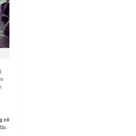
ộ
ềm
n
g có
 đặc