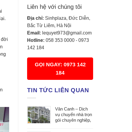
Liên hệ với chúng tôi
i
Địa chỉ:
Sinhplaza, Đức Diễn,
ại.
Bắc Từ Liêm, Hà Nội
Email:
lequyet973@gmail.com
 đời
Hotline:
058 353 0000
-
0973
ận
142 184
ông
GỌI NGAY: 0973 142
184
TIN TỨC LIÊN QUAN
ên
Vân Canh – Dịch
vụ chuyển nhà trọn
gói chuyên nghiệp,
tối ưu chi phí cho
mọi gia đình