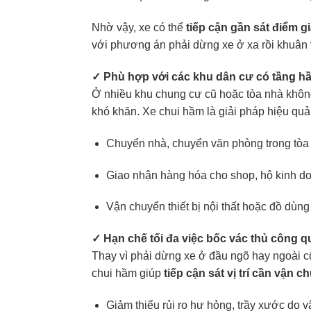
Nhờ vậy, xe có thể
tiếp cận gần sát điểm g
với phương án phải dừng xe ở xa rồi khuân 
✓ Phù hợp với các khu dân cư có tầng h
Ở nhiều khu chung cư cũ hoặc tòa nhà không
khó khăn. Xe chui hầm là giải pháp hiệu quả,
Chuyển nhà, chuyển văn phòng trong tòa 
Giao nhận hàng hóa cho shop, hộ kinh do
Vận chuyển thiết bị nội thất hoặc đồ dùn
✓ Hạn chế tối đa việc bốc vác thủ công 
Thay vì phải dừng xe ở đầu ngõ hay ngoài c
chui hầm giúp
tiếp cận sát vị trí cần vận c
Giảm thiểu rủi ro hư hỏng, trầy xước do 