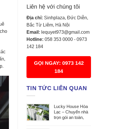
Liên hệ với chúng tôi
Địa chỉ:
Sinhplaza, Đức Diễn,
huê
Bắc Từ Liêm, Hà Nội
 cho
Email:
lequyet973@gmail.com
Hotline:
058 353 0000
-
0973
142 184
các
ấn,
GỌI NGAY: 0973 142
ệp.
184
TIN TỨC LIÊN QUAN
Lucky House Hòa
Lạc – Chuyển nhà
trọn gói an toàn,
đúng hẹn, phục vụ
tận tâm