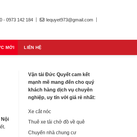
0 - 0973 142 184
lequyet973@gmail.com
ỨC MỚI
LIÊN HỆ
Vận tải Đức Quyết cam kết
mạnh mẽ mang đến cho quý
khách hàng dịch vụ chuyên
nghiệp, uy tín với giá rẻ nhất:
Xe cắt nóc
 Nội
Thuê xe tải chở đồ về quê
ết.
Chuyển nhà chung cư