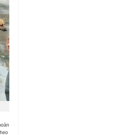
 hoàn
theo