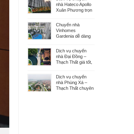
phát sinh
nhà Hateco Apollo
Xuân Phương trọn
gói – Tiết kiệm thời
gian, chi phí hợp lý
Chuyển nhà
Vinhomes
Gardenia dễ dàng
với dịch vụ trọn gói,
hỗ trợ 24/7, không
Dịch vụ chuyển
phát sinh chi phí
nhà Đại Đồng –
Thạch Thất giá tốt,
nhanh gọn, phù
hợp mọi nhu cầu
Dịch vụ chuyển
chuyển nhà
nhà Phùng Xá –
Thạch Thất chuyên
nghiệp, an toàn tài
sản, hỗ trợ 24/7