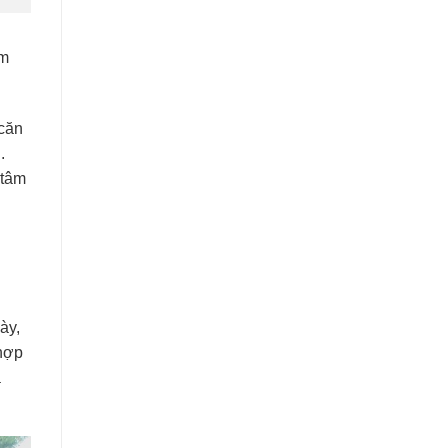
ảm
 căn
.
 tâm
ày,
 hợp
à