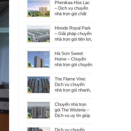
Phenikaa Hòa Lạc
– Dịch vụ chuyển
nhà trọn gói chất
lượng, giá tốt hàng
đầu
Hinode Royal Park
– Giải pháp chuyển
nhà trọn gói tiện lợi,
tiết kiệm thời gian
và công sức
Hà Sơn Sweet
Home – Chuyển
nhà trọn gói chuyên
nghiệp, bảo vệ tài
sản trong từng
The Flame Vine:
khâu
Dịch vụ chuyển
nhà trọn gói nhanh,
an toàn với chi phí
tiết kiệm
Chuyển nhà trọn
gói The Wisteria –
Dịch vụ uy tín giúp
bạn dọn nhà nhẹ
nhàng, không lo
Dịch vụ chuyển