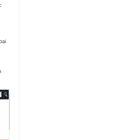
c
oại
n