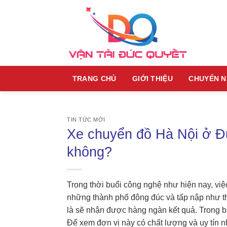
Skip
to
content
TRANG CHỦ
GIỚI THIỆU
CHUYỂN 
TIN TỨC MỚI
Xe chuyển đồ Hà Nội ở Đứ
không?
Trong thời buổi công nghệ như hiện nay, việc
những thành phố đông đúc và tấp nập như th
là sẽ nhận được hàng ngàn kết quả. Trong bà
Để xem đơn vị này có chất lượng và uy tín