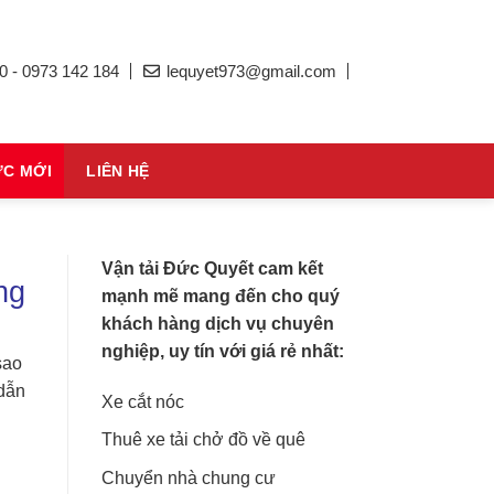
0 - 0973 142 184
lequyet973@gmail.com
ỨC MỚI
LIÊN HỆ
Vận tải Đức Quyết cam kết
ng
mạnh mẽ mang đến cho quý
khách hàng dịch vụ chuyên
nghiệp, uy tín với giá rẻ nhất:
sao
 dẫn
Xe cắt nóc
Thuê xe tải chở đồ về quê
Chuyển nhà chung cư