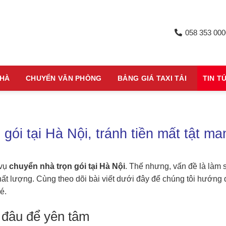
058 353 000
NHÀ
CHUYỂN VĂN PHÒNG
BẢNG GIÁ TAXI TẢI
TIN T
gói tại Hà Nội, tránh tiền mất tật ma
 vụ
chuyển nhà trọn gói tại Hà Nội
. Thế nhưng, vấn đề là làm 
hất lượng. Cùng theo dõi bài viết dưới đây để chúng tôi hướng
é.
 đâu để yên tâm