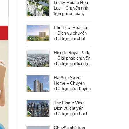
Lucky House Hòa
dọn
Lạc – Chuyển nhà
trọn gói an toàn,
đúng hẹn, phục vụ
tận tâm
Phenikaa Hòa Lạc
– Dịch vụ chuyển
nhà trọn gói chất
lượng, giá tốt hàng
đầu
Hinode Royal Park
– Giải pháp chuyển
nhà trọn gói tiện lợi,
tiết kiệm thời gian
và công sức
Hà Sơn Sweet
Home – Chuyển
nhà trọn gói chuyên
nghiệp, bảo vệ tài
sản trong từng
The Flame Vine:
khâu
Dịch vụ chuyển
nhà trọn gói nhanh,
an toàn với chi phí
tiết kiệm
Chuyển nhà trọn