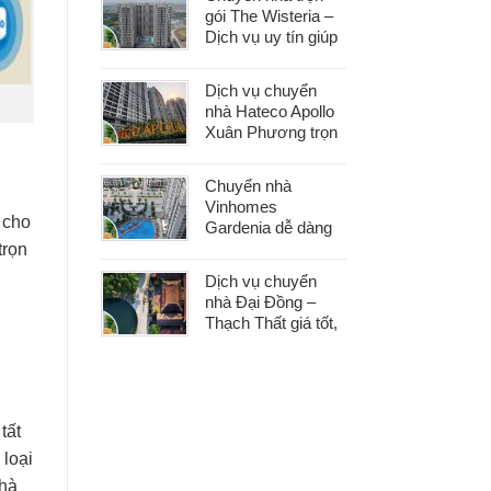
gói The Wisteria –
Dịch vụ uy tín giúp
bạn dọn nhà nhẹ
nhàng, không lo
Dịch vụ chuyển
phát sinh
nhà Hateco Apollo
Xuân Phương trọn
gói – Tiết kiệm thời
gian, chi phí hợp lý
Chuyển nhà
Vinhomes
 cho
Gardenia dễ dàng
với dịch vụ trọn gói,
trọn
hỗ trợ 24/7, không
Dịch vụ chuyển
phát sinh chi phí
nhà Đại Đồng –
Thạch Thất giá tốt,
nhanh gọn, phù
hợp mọi nhu cầu
chuyển nhà
tất
 loại
nhà