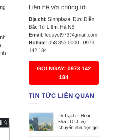
Liên hệ với chúng tôi
ụng
Địa chỉ:
Sinhplaza, Đức Diễn,
Bắc Từ Liêm, Hà Nội
Email:
lequyet973@gmail.com
ánh
Hotline:
058 353 0000
-
0973
h
142 184
ạnh
GỌI NGAY: 0973 142
184
TIN TỨC LIÊN QUAN
Di Trạch – Hoài
Đức: Dịch vụ
chuyển nhà trọn gói
uy tín, đáp ứng mọi
nhu cầu chuyển