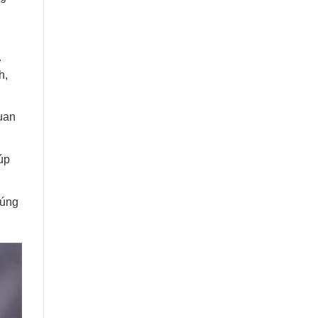
.
h,
uan
úp
đúng