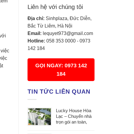
 xem
Liên hệ với chúng tôi
Địa chỉ:
Sinhplaza, Đức Diễn,
Bắc Từ Liêm, Hà Nội
Email:
lequyet973@gmail.com
với
Hotline:
058 353 0000
-
0973
142 184
 việc
việc
GỌI NGAY: 0973 142
ật
184
TIN TỨC LIÊN QUAN
Lucky House Hòa
Lạc – Chuyển nhà
trọn gói an toàn,
đúng hẹn, phục vụ
tận tâm