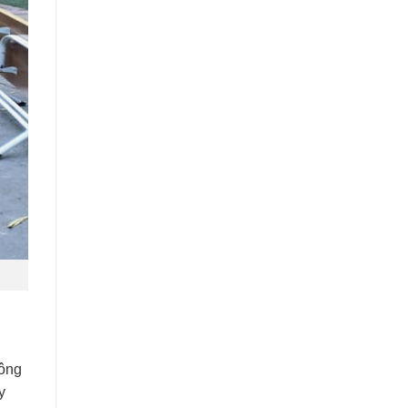
hông
y