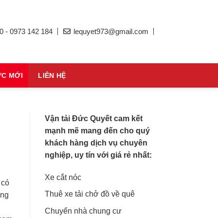
0 - 0973 142 184
lequyet973@gmail.com
ỨC MỚI
LIÊN HỆ
Vận tải Đức Quyết cam kết
mạnh mẽ mang đến cho quý
khách hàng dịch vụ chuyên
nghiệp, uy tín với giá rẻ nhất:
Xe cắt nóc
 có
Thuê xe tải chở đồ về quê
àng
Chuyển nhà chung cư