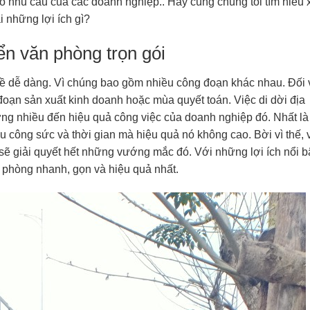
heo nhu cầu của các doanh nghiệp.
. Hãy cùng chúng tôi tìm hiểu
i những lợi ích gì?
ển văn phòng trọn gói
ề dễ dàng. Vì chúng bao gồm nhiều công đoạn khác nhau. Đối 
đoạn sản xuất kinh doanh hoặc mùa quyết toán. Việc di dời địa
ởng nhiều đến hiệu quả công việc của doanh nghiệp đó. Nhất là
 công sức và thời gian mà hiệu quả nó không cao. Bời vì thế, 
sẽ giải quyết hết những vướng mắc đó. Với những lợi ích nổi b
 phòng nhanh, gọn và hiệu quả nhất.