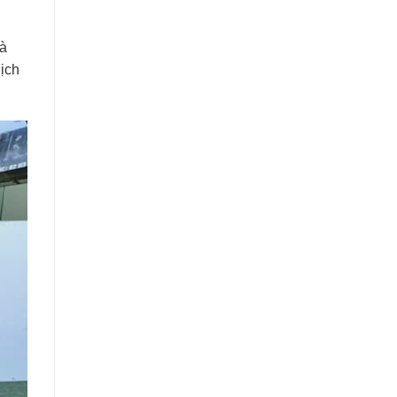
và
dịch