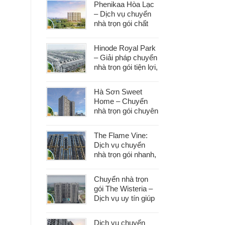
Phenikaa Hòa Lạc
– Dịch vụ chuyển
nhà trọn gói chất
lượng, giá tốt hàng
đầu
Hinode Royal Park
– Giải pháp chuyển
nhà trọn gói tiện lợi,
tiết kiệm thời gian
và công sức
Hà Sơn Sweet
Home – Chuyển
nhà trọn gói chuyên
nghiệp, bảo vệ tài
sản trong từng
The Flame Vine:
khâu
Dịch vụ chuyển
nhà trọn gói nhanh,
an toàn với chi phí
tiết kiệm
Chuyển nhà trọn
gói The Wisteria –
Dịch vụ uy tín giúp
bạn dọn nhà nhẹ
nhàng, không lo
Dịch vụ chuyển