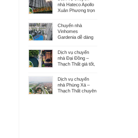
phát sinh
nhà Hateco Apollo
Xuân Phương trọn
gói – Tiết kiệm thời
gian, chi phí hợp lý
Chuyển nhà
Vinhomes
Gardenia dễ dàng
với dịch vụ trọn gói,
hỗ trợ 24/7, không
Dịch vụ chuyển
phát sinh chi phí
nhà Đại Đồng –
Thạch Thất giá tốt,
nhanh gọn, phù
hợp mọi nhu cầu
Dịch vụ chuyển
chuyển nhà
nhà Phùng Xá –
Thạch Thất chuyên
nghiệp, an toàn tài
sản, hỗ trợ 24/7