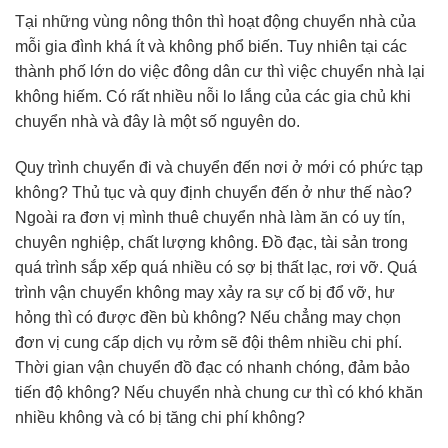
Tại những vùng nông thôn thì hoạt động chuyển nhà của
mỗi gia đình khá ít và không phổ biến. Tuy nhiên tại các
thành phố lớn do việc đông dân cư thì việc chuyển nhà lại
không hiếm. Có rất nhiều nỗi lo lắng của các gia chủ khi
chuyển nhà và đây là một số nguyên do.
Quy trình chuyển đi và chuyển đến nơi ở mới có phức tạp
không? Thủ tục và quy định chuyển đến ở như thế nào?
Ngoài ra đơn vị mình thuê chuyển nhà làm ăn có uy tín,
chuyên nghiệp, chất lượng không. Đồ đạc, tài sản trong
quá trình sắp xếp quá nhiều có sợ bị thất lạc, rơi vỡ. Quá
trình vận chuyển không may xảy ra sự cố bị đổ vỡ, hư
hỏng thì có được đền bù không? Nếu chẳng may chọn
đơn vị cung cấp dịch vụ rởm sẽ đội thêm nhiều chi phí.
Thời gian vận chuyển đồ đạc có nhanh chóng, đảm bảo
tiến độ không? Nếu chuyển nhà chung cư thì có khó khăn
nhiều không và có bị tăng chi phí không?