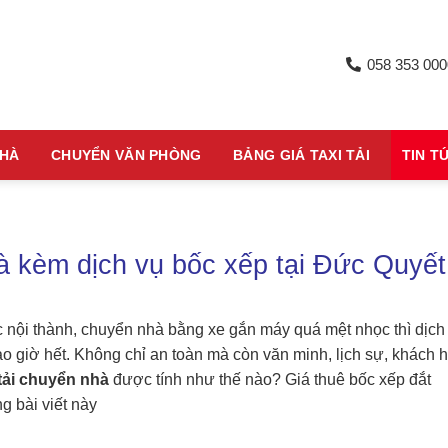
058 353 000
NHÀ
CHUYỂN VĂN PHÒNG
BẢNG GIÁ TAXI TẢI
TIN T
hà kèm dịch vụ bốc xếp tại Đức Quyết
c nội thành, chuyển nhà bằng xe gắn máy quá mệt nhọc thì dịch
o giờ hết. Không chỉ an toàn mà còn văn minh, lịch sự, khách 
tải chuyển nhà
được tính như thế nào? Giá thuê bốc xếp đắt
g bài viết này