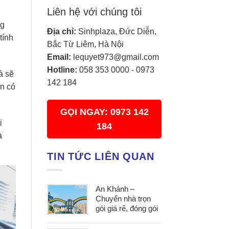
Liên hệ với chúng tôi
ng
Địa chỉ:
Sinhplaza, Đức Diễn,
tính
Bắc Từ Liêm, Hà Nội
Email:
lequyet973@gmail.com
Hotline:
058 353 0000
-
0973
à sẽ
142 184
ạn có
GỌI NGAY: 0973 142
i
184
à
TIN TỨC LIÊN QUAN
An Khánh –
Chuyển nhà trọn
gói giá rẻ, đóng gói
cẩn thận, vận
chuyển an toàn