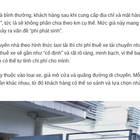
hà bình thường, khách hàng sau khi cung cấp địa chỉ và mặt hà
”, tức là sẽ không phân chia theo km cụ thể. Mức giá này mang 
y ra vấn đề “phí phát sinh”.
ển nhà theo hình thức taxi tải thì chi phí thuê xe tải chuyển nh
huê xe sẽ gần như “cố định” và rất rõ ràng, minh bạch, vì thế b
có thể tự tính chi phí cho mình.
ùy thuộc vào loại xe, giá mở cửa và quãng đường di chuyển. Mỗ
àn khác nhau, từ đó khách hàng có thể so sánh và lựa chọn nh