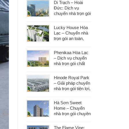
Di Trạch – Hoài
Đức: Dịch vụ
chuyển nhà trọn gói
uy tín, đáp ứng mọi
nhu cầu chuyển
Lucky House Hòa
dọn
Lạc – Chuyển nhà
trọn gói an toàn,
đúng hẹn, phục vụ
tận tâm
Phenikaa Hòa Lạc
– Dịch vụ chuyển
nhà trọn gói chất
lượng, giá tốt hàng
đầu
Hinode Royal Park
– Giải pháp chuyển
nhà trọn gói tiện lợi,
tiết kiệm thời gian
và công sức
Hà Sơn Sweet
Home – Chuyển
nhà trọn gói chuyên
nghiệp, bảo vệ tài
sản trong từng
The Flame Vine: