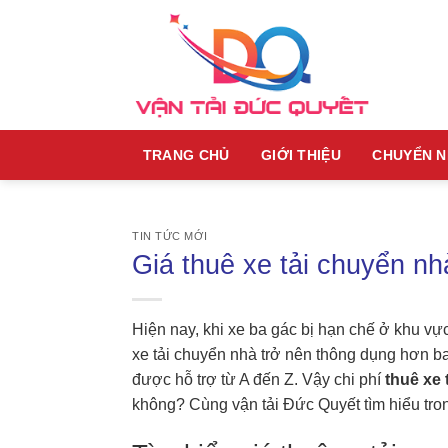
Skip
to
content
TRANG CHỦ
GIỚI THIỆU
CHUYỂN 
TIN TỨC MỚI
Giá thuê xe tải chuyển n
Hiện nay, khi xe ba gác bị hạn chế ở khu vự
xe tải chuyển nhà trở nên thông dụng hơn ba
được hỗ trợ từ A đến Z. Vậy chi phí
thuê xe 
không? Cùng vận tải Đức Quyết tìm hiểu tron