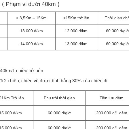
i ( Phạm vi dưới 40km )
> 3,5Km – 15Km
>15Km trở lên
Thời gian ch
13.000 đ/km
12.000 đ/km
60.000 đ/giờ
14.000 đ/km
13.000 đ/km
60.000 đ/giờ
 40km/1 chiều trở nên
đi 2 chiều, chiều về được tính bằng 30% của chiều đi
01Km Trở lên
Phụ trội thời gian
Tiền lưu đêm
15.000 đ/km
60.000 đ/giờ
200.000 đ/1 đêm
15.000 đ/km
60.000 đ/giờ
200.000 đ/1 đêm