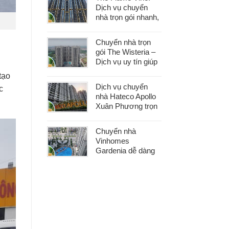
khâu
Dịch vụ chuyển
nhà trọn gói nhanh,
an toàn với chi phí
tiết kiệm
Chuyển nhà trọn
gói The Wisteria –
Dịch vụ uy tín giúp
bạn dọn nhà nhẹ
tạo
nhàng, không lo
Dịch vụ chuyển
c
phát sinh
nhà Hateco Apollo
Xuân Phương trọn
gói – Tiết kiệm thời
gian, chi phí hợp lý
Chuyển nhà
Vinhomes
Gardenia dễ dàng
với dịch vụ trọn gói,
hỗ trợ 24/7, không
phát sinh chi phí