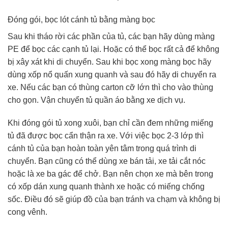
Đóng gói, bọc lót cánh tủ bằng màng bọc
Sau khi tháo rời các phần của tủ, các bạn hãy dùng màng
PE để bọc các cạnh tủ lại. Hoặc có thể bọc rất cả để không
bị xây xát khi di chuyển. Sau khi bọc xong màng bọc hãy
dùng xốp nổ quấn xung quanh và sau đó hãy di chuyển ra
xe. Nếu các bạn có thùng carton cỡ lớn thì cho vào thùng
cho gọn. Vận chuyển tủ quần áo bằng xe dịch vụ.
Khi đóng gói tủ xong xuôi, bạn chỉ cần đem những miếng
tủ đã được bọc cẩn thận ra xe. Với việc bọc 2-3 lớp thì
cánh tủ của bạn hoàn toàn yên tâm trong quá trình di
chuyển. Bạn cũng có thể dùng xe bán tải, xe tải cắt nóc
hoặc là xe ba gác để chở. Bạn nên chọn xe mà bên trong
có xốp dán xung quanh thành xe hoặc có miếng chống
sốc. Điều đó sẽ giúp đồ của bạn tránh va chạm và không bị
cong vênh.